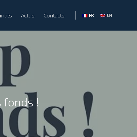
riats
Actus
Contacts
FR
EN
 fonds !