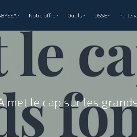
ABYSSA
Notre offre
Outils
QSSE
Partena
A met le cap sur les grands