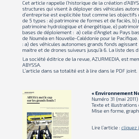
Cet article rappelle l’historique de la création d’AB
structures qui visent à déployer des véhicules auto
d’entreprise est explicitée tout comme les objectifs
de 5 types : a) patrimoine de formes et de faciès, b)
patrimoine hydrologique et énergétique, e) patrimoin
bases de déploiement : a) celle d’Anglet au Pays basq
de Nouméa en Nouvelle-Calédonie pour le Pacifique. D
: a) des véhicules autonomes grands fonds agissant 
maitre et de drones suiveurs jusqu’à 6. La liste des
La société éditrice de la revue, AZURMEDIA, est me
ABYSSA.
L’article dans sa totalité est à lire dans le PDF joint.
« Environnement No
Numéro 31 (mai 2011)
Texte et illustration
Mise en forme, graph
Lire l’article :
cliquez i