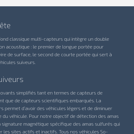
tête
fond classique multi-capteurs qui intègre un double
n acoustique : le premier de longue portée pour
re de surface, le second de courte portée qui sert à
icules suiveurs.
uiveurs
novants simplifiés tant en termes de capteurs de
nt que de capteurs scientifiques embarqués. La
rs permet d’avoir des véhicules légers et de diminuer
e du véhicule. Pour notre objectif de détection des amas
 la signature magnétique spécifique des amas sulfurés qui
 les sites actifs et inactifs. Tous nos véhicules So-