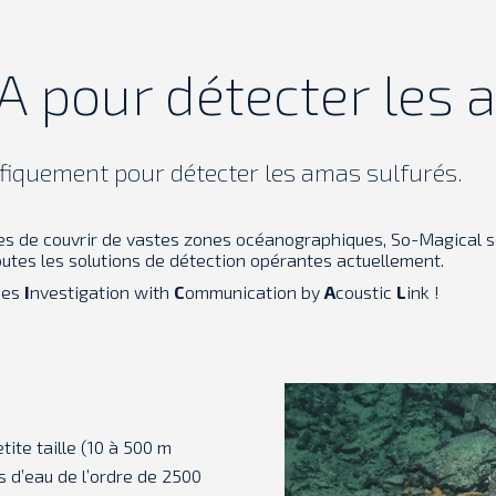
A pour détecter les 
ifiquement pour détecter les amas sulfurés.
s de couvrir de vastes zones océanographiques, So-Magical se
outes les solutions de détection opérantes actuellement.
ces
I
nvestigation with
C
ommunication by
A
coustic
L
ink !
ite taille (10 à 500 m
 d’eau de l’ordre de 2500