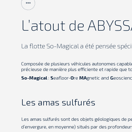
L’atout de ABYSS
La flotte So-Magical a été pensée spéc
Composée de plusieurs véhicules autonomes capable
précieuse de manière plus efficiente et rapide que t
So-Magical
:
S
eafloor-
O
re
MA
gnetic and
G
eoscien
Les amas sulfurés
Les amas sulfurés sont des objets géologiques de pet
d’envergure, en moyenne) situés par des profondeurs