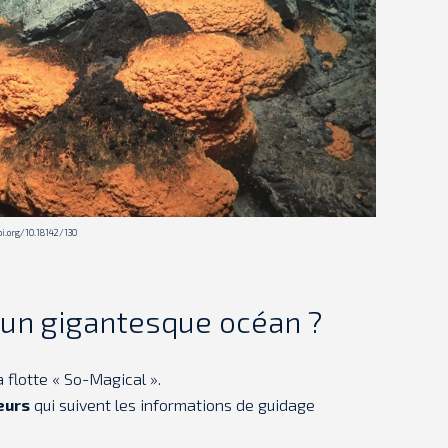
i.org/10.18142/130
 un gigantesque océan ?
 flotte « So-Magical ».
eurs
qui suivent les informations de guidage