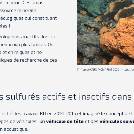
ous-marine. Ces amas
essource minérale
 géologiques qui constituent
les !
ologiques inactifs dont la
beaucoup plus faibles. Or,
s et chimiques et ne
siques de recherche de ces
© Ifremer/CNRS, MOMARSAT, 2020 – https://do
sulfurés actifs et inactifs dans
initié des travaux RD en 2014-2015 et imaginé le concept de la
pes de véhicules : un
véhicule de tête
et des
véhicules suiv
n acoustique.