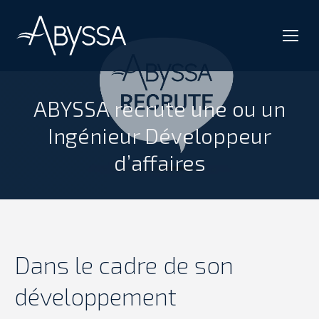
ABYSSA recrute une ou un
Ingénieur Développeur
Vous êtes ici :
d’affaires
Dans le cadre de son
développement